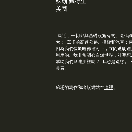
蘇珊·佩特里
美國
'
最近，一切都與基礎設施有關。這個
大：
眾多的高速公路、橋樑和汽車；
因為我們位於哈德遜河上，在阿迪朗達
利用的。我非常關心自然世界，並夢想
幫助我們到達那裡嗎？
我想是這樣。
彙表。
蘇珊的寫作和出版網站在
這裡
。