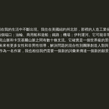
詞在我的生活中不斷出現。我住在美國紐約州北部，那裡的人造工業
兩個端口；油輪、商用船和遊船；鐵路；機場；伊利運河。它可能非
克山脈和卡茨基爾山脈之間有數十條支流。它確實是一個世界級的景
未來有更多女性和非男性領導，解決問題的混合性別團隊創造人類與
作為一名作家，我也相信我們需要一個新的詞彙來傳達一個新的願景，所