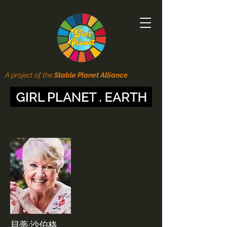
A project of the
Stable Planet Alliance
貝蒂·沙伯格