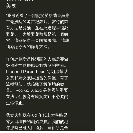
美國
“我最近看了一部關於英格蘭東海岸
古老妓院的考古紀錄片。當時的節
育方法是分娩，並在此過程中殺死
嬰兒。一大堆嬰兒骷髏是第一個線
索。這些信息一直困擾著我。
這讓
我感謝今天的節育方法。
任何計劃變得性活躍的人都需要做
好預防性傳播感染和懷孕的準備。
Planned Parenthood 等組織幫助
女孩和婦女獲得適當的保護。有了
這種幫助，就很難了解墮胎的數
量。 Roe vs. Wade 是美國的重要
立法，但教育有助於防止不必要的
生命停止。
我丈夫和我在 60 年代上大學時是
零人口增長的創始成員。我們的地
球那時已經人口過多，這似乎是合