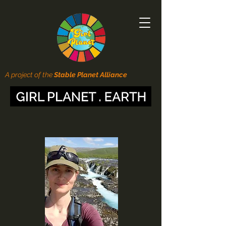
A project of the
Stable Planet Alliance