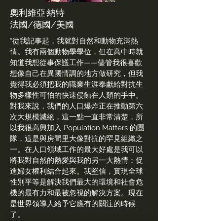
奧利維亞·納特
法國/德國/美國
“從我記事起，我就對自然和動物充滿熱
情。我有兩個動物學學位，但在高中時就
知道我想從事保護工作——儘管我很喜歡
想像自己在異國情調的地方做研究，但我
覺得我必須把我的職業生涯奉獻給對抗生
物多樣性可怕的快速侵蝕在人類的手中。
對我來說，我們的人口爆炸正在推動第六
次大規模滅絕，這一點一直非常清楚，所
以我很高興加入 Population Matters 的團
隊，這是與房間里大像對抗的罕見組織之
一。在人口領域工作的最大好處是我可以
將我對自然的熱愛與我的另一大熱情：促
進婦女權利結合起來。我堅信，實現全球
性別平等是解決我們最大的環境和社會危
機的最有力和最被忽視的解決方案。現在
是世界領導人給予它應有的關注的時候
了。