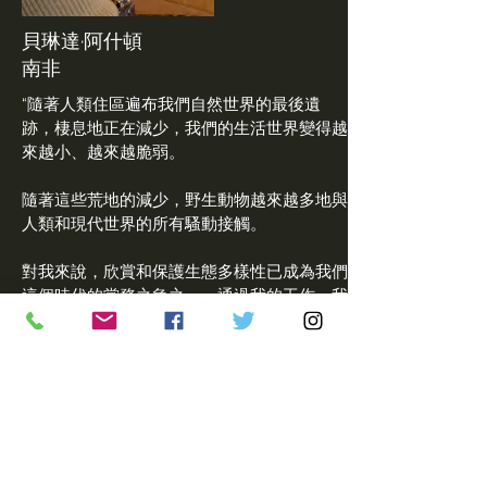
貝琳達·阿什頓
南非
“隨著人類住區遍布我們自然世界的最後遺
跡，棲息地正在減少，我們的生活世界變得越
來越小、越來越脆弱。
隨著這些荒地的減少，野生動物越來越多地與
人類和現代世界的所有騷動接觸。
對我來說，欣賞和保護生態多樣性已成為我們
這個時代的當務之急之一。通過我的工作，我
關注的前提是城市野生動物可以成為與曾經是
我們生活中不可或缺的一部分的自然世界的聯
繫渠道，而這種聯繫對我們的身心健康至關重
要。
我們永遠不會真正理解我們將要失去的一切的
含義，直到有一天，回頭看，我們意識到我們